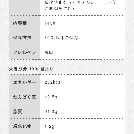
酸化防止剤（ビタミンC）、（一部
に豚肉を含む）
内容量
140g
保存方法
10℃以下で保存
アレルゲン
豚肉
栄養成分
100g当たり
エネルギー
282kcal
たんぱく質
12.5g
脂質
24.3g
炭水化物
1.2g